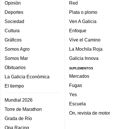
Opinión
Red
Deportes
Plata o plomo
Sociedad
Ven A Galicia
Cultura
Enfoque
Gráficos
Vive el Camino
Somos Agro
La Mochila Roja
Somos Mar
Galicia Innova
Obituarios
SUPLEMENTOS
Mercados
La Galicia Económica
Fugas
El tiempo
Yes
Mundial 2026
Escuela
Torre de Marathon
On, revista de motor
Grada de Río
Opa Racing