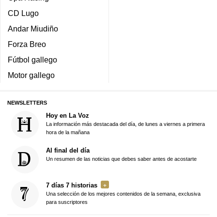
CD Lugo
Andar Miudiño
Forza Breo
Fútbol gallego
Motor gallego
NEWSLETTERS
Hoy en La Voz
La información más destacada del día, de lunes a viernes a primera
hora de la mañana
Al final del día
Un resumen de las noticias que debes saber antes de acostarte
7 días 7 historias
Una selección de los mejores contenidos de la semana, exclusiva
para suscriptores