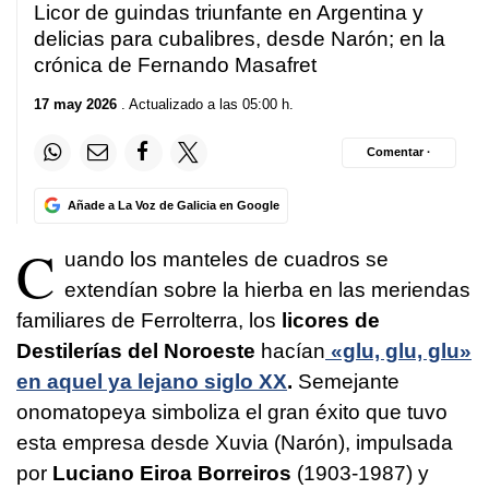
Licor de guindas triunfante en Argentina y
delicias para cubalibres, desde Narón; en la
crónica de Fernando Masafret
17 may 2026
. Actualizado a las 05:00 h.
Comentar ·
Añade a La Voz de Galicia en Google
C
uando los manteles de cuadros se
extendían sobre la hierba en las meriendas
familiares de Ferrolterra, los
licores de
Destilerías del Noroeste
hacían
«glu, glu, glu»
en aquel ya lejano siglo XX
.
Semejante
onomatopeya simboliza el gran éxito que tuvo
esta empresa desde Xuvia (Narón), impulsada
por
Luciano Eiroa Borreiros
(1903-1987) y