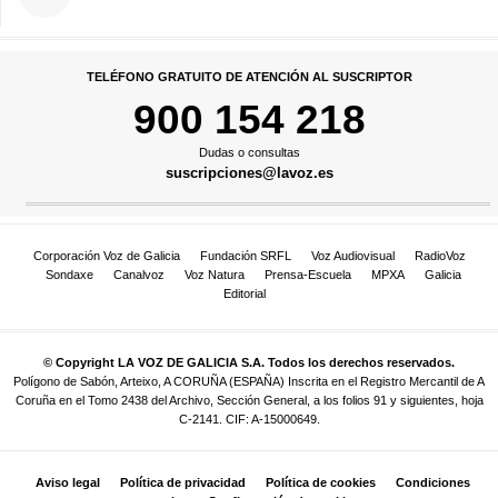
TELÉFONO GRATUITO DE ATENCIÓN AL SUSCRIPTOR
900 154 218
Dudas o consultas
suscripciones@lavoz.es
Corporación Voz de Galicia
Fundación SRFL
Voz Audiovisual
RadioVoz
Sondaxe
Canalvoz
Voz Natura
Prensa-Escuela
MPXA
Galicia
Editorial
© Copyright LA VOZ DE GALICIA S.A. Todos los derechos reservados.
Polígono de Sabón, Arteixo, A CORUÑA (ESPAÑA) Inscrita en el Registro Mercantil de A
Coruña en el Tomo 2438 del Archivo, Sección General, a los folios 91 y siguientes, hoja
C-2141. CIF: A-15000649.
Aviso legal
Política de privacidad
Política de cookies
Condiciones