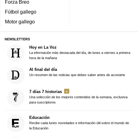
Forza Breo
Fútbol gallego
Motor gallego
NEWSLETTERS
Hoy en La Voz
La información más destacada del día, de lunes a viernes a primera
hora de la mañana
Al final del día
Un resumen de las noticias que debes saber antes de acostarte
7 días 7 historias
Una selección de los mejores contenidos de la semana, exclusiva
para suscriptores
Educación
Recibe cada lunes novedades e información útil sobre el mundo de
la Educación