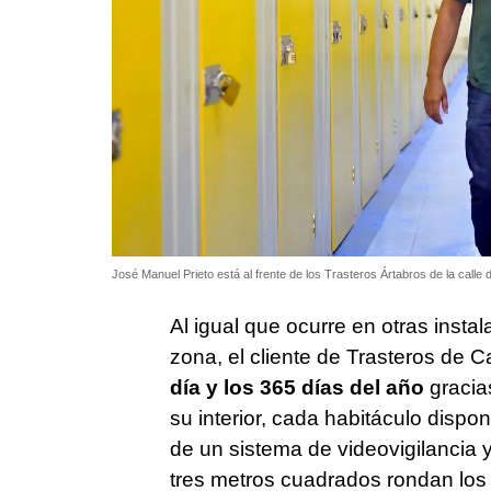
José Manuel Prieto está al frente de los Trasteros Ártabros de la calle d
Al igual que ocurre en otras insta
zona, el cliente de Trasteros de 
día y los 365 días del año
gracia
su interior, cada habitáculo disp
de un sistema de videovigilancia y
tres metros cuadrados rondan los 6