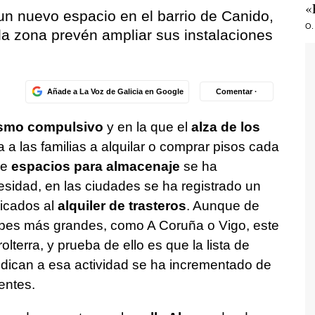
«
un nuevo espacio en el barrio de Canido,
O.
la zona prevén ampliar sus instalaciones
Añade a La Voz de Galicia en Google
Comentar ·
smo compulsivo
y en la que el
alza de los
a a las familias a alquilar o comprar pisos cada
de
espacios para almacenaje
se ha
esidad, en las ciudades se ha registrado un
icados al
alquiler de trasteros
. Aunque de
bes más grandes, como A Coruña o Vigo, este
terra, y prueba de ello es que la lista de
ican a esa actividad se ha incrementado de
entes.