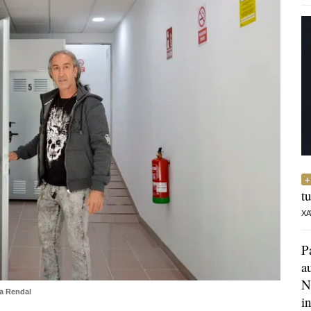
t
XA
P
a
N
a Rendal
i