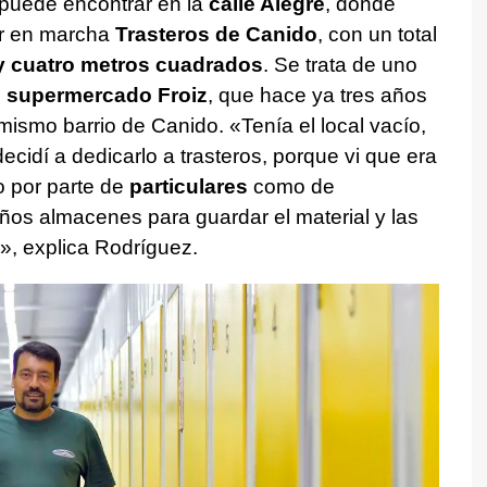
puede encontrar en la
calle Alegre
, donde
r en marcha
Trasteros de Canido
, con un total
 y cuatro metros cuadrados
. Se trata de uno
l
supermercado Froiz
, que hace ya tres años
 mismo barrio de Canido. «Tenía el local vacío,
ecidí a dedicarlo a trasteros, porque vi que era
o por parte de
particulares
como de
os almacenes para guardar el material y las
», explica Rodríguez.