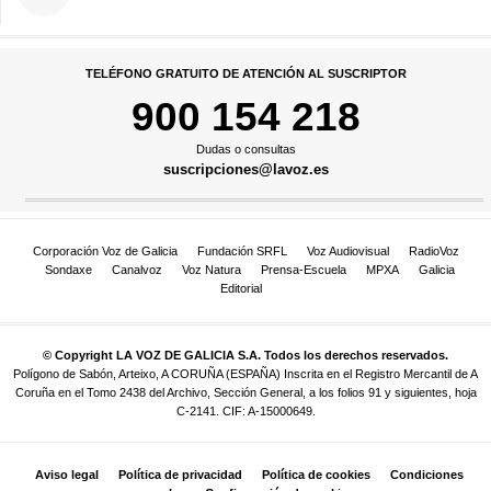
TELÉFONO GRATUITO DE ATENCIÓN AL SUSCRIPTOR
900 154 218
Dudas o consultas
suscripciones@lavoz.es
Corporación Voz de Galicia
Fundación SRFL
Voz Audiovisual
RadioVoz
Sondaxe
Canalvoz
Voz Natura
Prensa-Escuela
MPXA
Galicia
Editorial
© Copyright LA VOZ DE GALICIA S.A. Todos los derechos reservados.
Polígono de Sabón, Arteixo, A CORUÑA (ESPAÑA) Inscrita en el Registro Mercantil de A
Coruña en el Tomo 2438 del Archivo, Sección General, a los folios 91 y siguientes, hoja
C-2141. CIF: A-15000649.
Aviso legal
Política de privacidad
Política de cookies
Condiciones