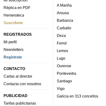
Mi suscripción
A Mariña
Réplica en PDF
Arousa
Hemeroteca
Barbanza
Suscríbete
Carballo
REGISTRADOS
Deza
Mi perfil
Ferrol
Newsletters
Lemos
Regístrate
Lugo
Ourense
CONTACTO
Pontevedra
Cartas al director
Santiago
Contacta con nosotros
Vigo
PUBLICIDAD
Galicia en 313 concellos
Tarifas publicitarias