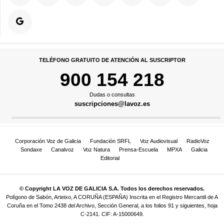
TELÉFONO GRATUITO DE ATENCIÓN AL SUSCRIPTOR
900 154 218
Dudas o consultas
suscripciones@lavoz.es
Corporación Voz de Galicia
Fundación SRFL
Voz Audiovisual
RadioVoz
Sondaxe
Canalvoz
Voz Natura
Prensa-Escuela
MPXA
Galicia
Editorial
© Copyright LA VOZ DE GALICIA S.A. Todos los derechos reservados.
Polígono de Sabón, Arteixo, A CORUÑA (ESPAÑA) Inscrita en el Registro Mercantil de A
Coruña en el Tomo 2438 del Archivo, Sección General, a los folios 91 y siguientes, hoja
C-2141. CIF: A-15000649.