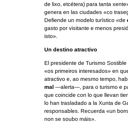
de lixo, etcétera) para tanta xente
genera en las ciudades «
co trase
Defiende un modelo turístico «
de
gasto por visitante e menos presió
isto
».
Un destino atractivo
El presidente de Turismo Sostible
«
os primeiros interesados
» en qu
atractivo e, ao mesmo tempo, hab
mal
—alerta—,
para o turismo e pa
que coincide con lo que llevan ti
lo han trasladado a la Xunta de Ga
responsables. Recuerda «
un borr
non se soubo máis
».