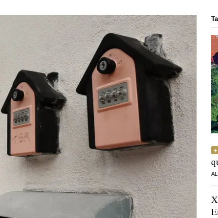
Ta
q
AL
X
E