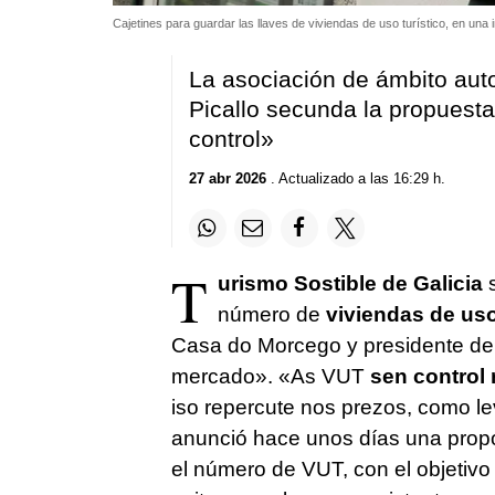
Cajetines para guardar las llaves de viviendas de uso turístico, en un
La asociación de ámbito aut
Picallo secunda la propues
control
»
27 abr 2026
. Actualizado a las 16:29 h.
T
urismo
Sostible
de Galicia
s
número de
viviendas de uso
Casa do Morcego y presidente del
mercado
». «
As VUT
sen control 
iso repercute nos prezos, como l
anunció hace unos días una propos
el número de VUT, con el objetivo