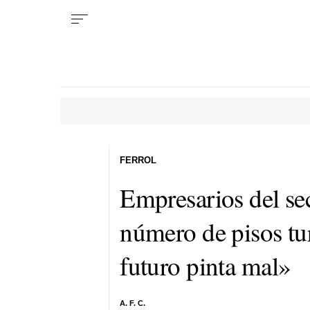
FERROL
Empresarios del sec
número de pisos tur
futuro pinta mal»
A. F. C.