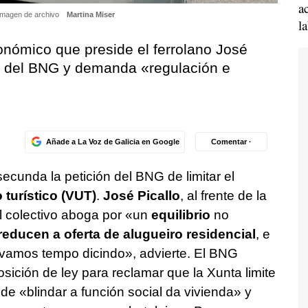
a
a imagen de archivo
Martina Miser
l
onómico que preside el ferrolano José
ta del BNG y demanda «
regulación e
Añade a La Voz de Galicia en Google
Comentar ·
ecunda la petición del BNG de limitar el
 turístico (VUT)
.
José Picallo
, al frente de la
 colectivo aboga por «
un
equilibrio
no
reducen a oferta de alugueiro residencial
, e
evamos tempo dicindo
», advierte. El BNG
ición de ley para reclamar que la Xunta limite
 de «
blindar a función social da vivienda
» y