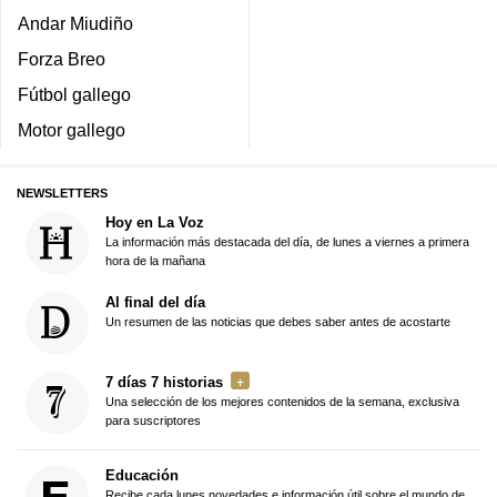
Andar Miudiño
Forza Breo
Fútbol gallego
Motor gallego
NEWSLETTERS
Hoy en La Voz
La información más destacada del día, de lunes a viernes a primera
hora de la mañana
Al final del día
Un resumen de las noticias que debes saber antes de acostarte
7 días 7 historias
Una selección de los mejores contenidos de la semana, exclusiva
para suscriptores
Educación
Recibe cada lunes novedades e información útil sobre el mundo de