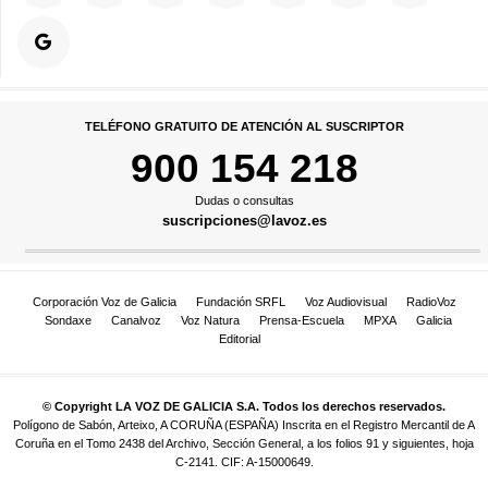
TELÉFONO GRATUITO DE ATENCIÓN AL SUSCRIPTOR
900 154 218
Dudas o consultas
suscripciones@lavoz.es
Corporación Voz de Galicia
Fundación SRFL
Voz Audiovisual
RadioVoz
Sondaxe
Canalvoz
Voz Natura
Prensa-Escuela
MPXA
Galicia
Editorial
© Copyright LA VOZ DE GALICIA S.A. Todos los derechos reservados.
Polígono de Sabón, Arteixo, A CORUÑA (ESPAÑA) Inscrita en el Registro Mercantil de A
Coruña en el Tomo 2438 del Archivo, Sección General, a los folios 91 y siguientes, hoja
C-2141. CIF: A-15000649.