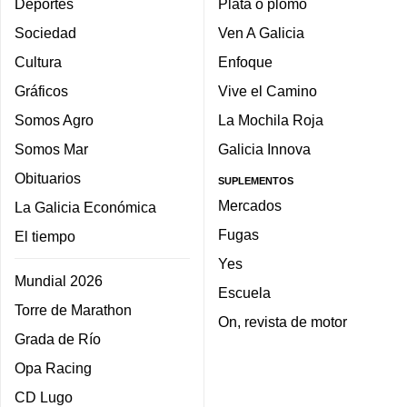
Deportes
Plata o plomo
Sociedad
Ven A Galicia
Cultura
Enfoque
Gráficos
Vive el Camino
Somos Agro
La Mochila Roja
Somos Mar
Galicia Innova
Obituarios
SUPLEMENTOS
Mercados
La Galicia Económica
Fugas
El tiempo
Yes
Mundial 2026
Escuela
Torre de Marathon
On, revista de motor
Grada de Río
Opa Racing
CD Lugo