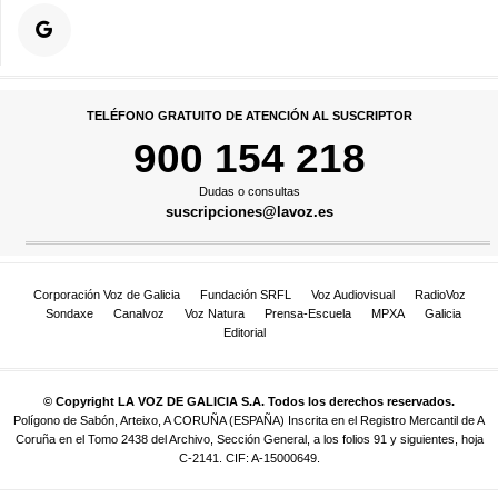
TELÉFONO GRATUITO DE ATENCIÓN AL SUSCRIPTOR
900 154 218
Dudas o consultas
suscripciones@lavoz.es
Corporación Voz de Galicia
Fundación SRFL
Voz Audiovisual
RadioVoz
Sondaxe
Canalvoz
Voz Natura
Prensa-Escuela
MPXA
Galicia
Editorial
© Copyright LA VOZ DE GALICIA S.A. Todos los derechos reservados.
Polígono de Sabón, Arteixo, A CORUÑA (ESPAÑA) Inscrita en el Registro Mercantil de A
Coruña en el Tomo 2438 del Archivo, Sección General, a los folios 91 y siguientes, hoja
C-2141. CIF: A-15000649.