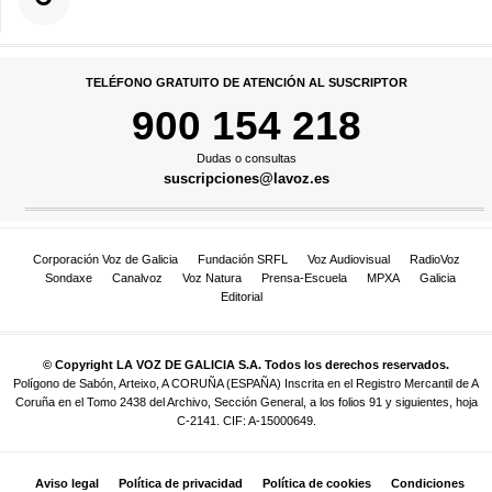
TELÉFONO GRATUITO DE ATENCIÓN AL SUSCRIPTOR
900 154 218
Dudas o consultas
suscripciones@lavoz.es
Corporación Voz de Galicia
Fundación SRFL
Voz Audiovisual
RadioVoz
Sondaxe
Canalvoz
Voz Natura
Prensa-Escuela
MPXA
Galicia
Editorial
© Copyright LA VOZ DE GALICIA S.A. Todos los derechos reservados.
Polígono de Sabón, Arteixo, A CORUÑA (ESPAÑA) Inscrita en el Registro Mercantil de A
Coruña en el Tomo 2438 del Archivo, Sección General, a los folios 91 y siguientes, hoja
C-2141. CIF: A-15000649.
Aviso legal
Política de privacidad
Política de cookies
Condiciones