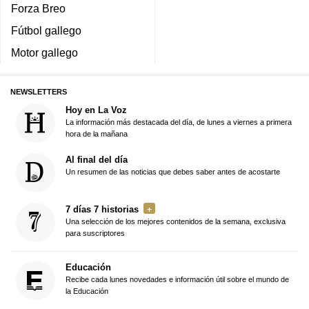
Forza Breo
Fútbol gallego
Motor gallego
NEWSLETTERS
Hoy en La Voz
La información más destacada del día, de lunes a viernes a primera
hora de la mañana
Al final del día
Un resumen de las noticias que debes saber antes de acostarte
7 días 7 historias
Una selección de los mejores contenidos de la semana, exclusiva
para suscriptores
Educación
Recibe cada lunes novedades e información útil sobre el mundo de
la Educación