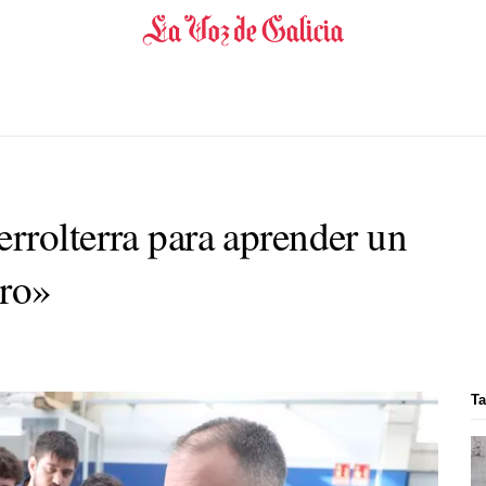
rrolterra para aprender un
ero»
Ta