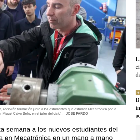
L
c
d
B
i
, recibirán formación junto a los estudiantes que estudian Mecatrónica por la
a
Miguel Calvo Bello, en el taller del ciclo).
JOSE PARDO
sta semana a los nuevos estudiantes del
rma en Mecatrónica en un mano a mano