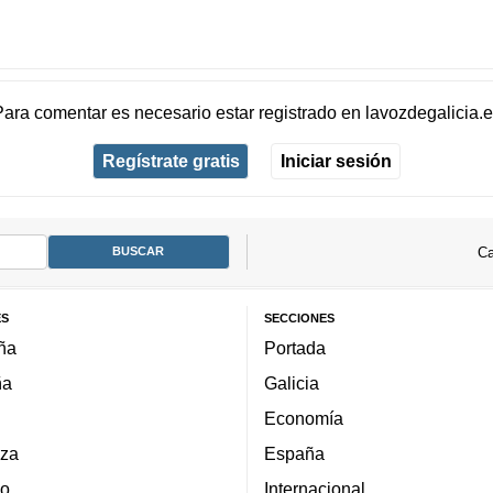
Para comentar es necesario
estar registrado
en
lavozdegalicia.
Regístrate gratis
Iniciar sesión
Ca
ES
SECCIONES
ña
Portada
ña
Galicia
Economía
za
España
lo
Internacional