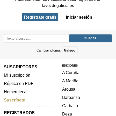
lavozdegalicia.es
Regístrate gratis
Iniciar sesión
Cambiar idioma:
Galego
EDICIONES
SUSCRIPTORES
A Coruña
Mi suscripción
A Mariña
Réplica en PDF
Arousa
Hemeroteca
Barbanza
Suscríbete
Carballo
REGISTRADOS
Deza