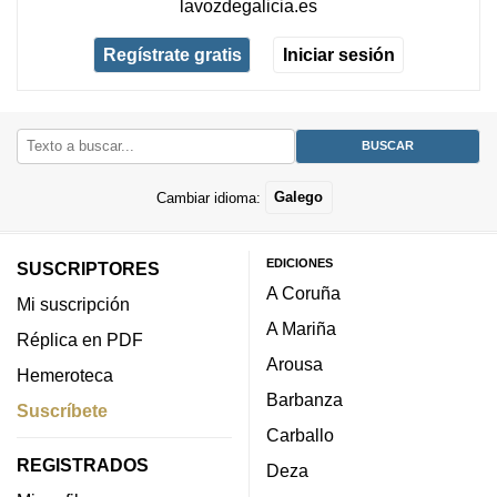
lavozdegalicia.es
Regístrate gratis
Iniciar sesión
Cambiar idioma:
Galego
EDICIONES
SUSCRIPTORES
A Coruña
Mi suscripción
A Mariña
Réplica en PDF
Arousa
Hemeroteca
Barbanza
Suscríbete
Carballo
REGISTRADOS
Deza