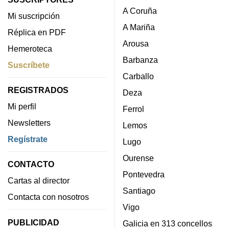
A Coruña
Mi suscripción
A Mariña
Réplica en PDF
Arousa
Hemeroteca
Barbanza
Suscríbete
Carballo
REGISTRADOS
Deza
Mi perfil
Ferrol
Newsletters
Lemos
Regístrate
Lugo
Ourense
CONTACTO
Pontevedra
Cartas al director
Santiago
Contacta con nosotros
Vigo
PUBLICIDAD
Galicia en 313 concellos