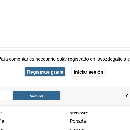
Para comentar es necesario
estar registrado
en
lavozdegalicia.
Regístrate gratis
Iniciar sesión
Ca
ES
SECCIONES
ña
Portada