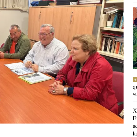
q
AL
X
E
a
l