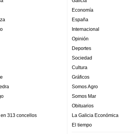
ña
Galicia
Economía
za
España
lo
Internacional
Opinión
Deportes
Sociedad
Cultura
e
Gráficos
edra
Somos Agro
go
Somos Mar
Obituarios
 en 313 concellos
La Galicia Económica
El tiempo