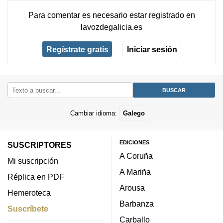
Para comentar es necesario
estar registrado
en
lavozdegalicia.es
Regístrate gratis
Iniciar sesión
Cambiar idioma:
Galego
EDICIONES
SUSCRIPTORES
A Coruña
Mi suscripción
A Mariña
Réplica en PDF
Arousa
Hemeroteca
Barbanza
Suscríbete
Carballo