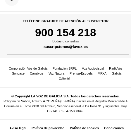
TELÉFONO GRATUITO DE ATENCIÓN AL SUSCRIPTOR
900 154 218
Dudas o consultas
suscripciones@lavoz.es
Corporación Voz de Galicia
Fundación SRFL
Voz Audiovisual
RadioVoz
Sondaxe
Canalvoz
Voz Natura
Prensa-Escuela
MPXA
Galicia
Editorial
© Copyright LA VOZ DE GALICIA S.A. Todos los derechos reservados.
Polígono de Sabón, Arteixo, A CORUÑA (ESPAÑA) Inscrita en el Registro Mercantil de A
Coruña en el Tomo 2438 del Archivo, Sección General, a los folios 91 y siguientes, hoja
C-2141. CIF: A-15000649.
Aviso legal
Política de privacidad
Política de cookies
Condiciones