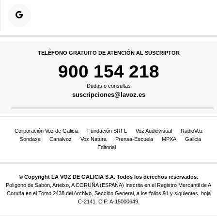
TELÉFONO GRATUITO DE ATENCIÓN AL SUSCRIPTOR
900 154 218
Dudas o consultas
suscripciones@lavoz.es
Corporación Voz de Galicia
Fundación SRFL
Voz Audiovisual
RadioVoz
Sondaxe
Canalvoz
Voz Natura
Prensa-Escuela
MPXA
Galicia
Editorial
© Copyright LA VOZ DE GALICIA S.A. Todos los derechos reservados.
Polígono de Sabón, Arteixo, A CORUÑA (ESPAÑA) Inscrita en el Registro Mercantil de A
Coruña en el Tomo 2438 del Archivo, Sección General, a los folios 91 y siguientes, hoja
C-2141. CIF: A-15000649.