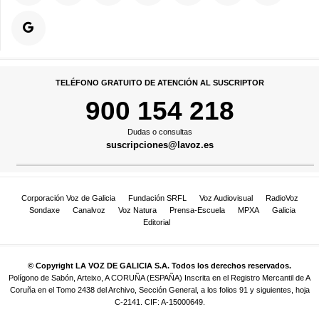
TELÉFONO GRATUITO DE ATENCIÓN AL SUSCRIPTOR
900 154 218
Dudas o consultas
suscripciones@lavoz.es
Corporación Voz de Galicia
Fundación SRFL
Voz Audiovisual
RadioVoz
Sondaxe
Canalvoz
Voz Natura
Prensa-Escuela
MPXA
Galicia
Editorial
© Copyright LA VOZ DE GALICIA S.A. Todos los derechos reservados.
Polígono de Sabón, Arteixo, A CORUÑA (ESPAÑA) Inscrita en el Registro Mercantil de A
Coruña en el Tomo 2438 del Archivo, Sección General, a los folios 91 y siguientes, hoja
C-2141. CIF: A-15000649.