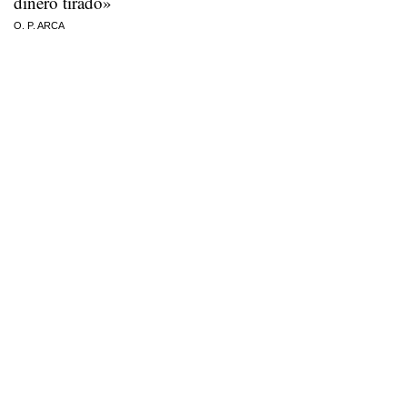
dinero tirado»
O. P. ARCA