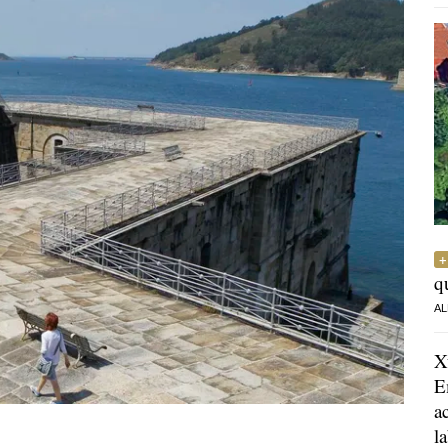
q
AL
X
E
a
l