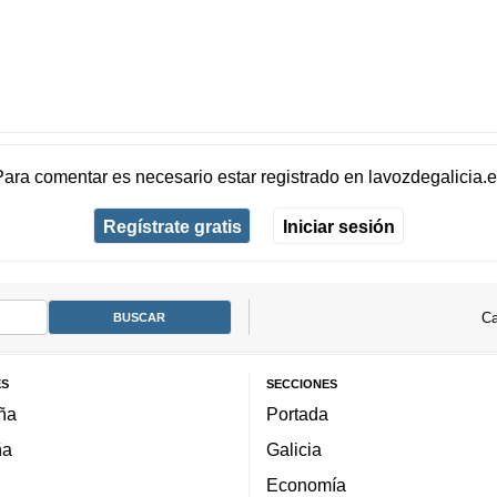
Para comentar es necesario
estar registrado
en
lavozdegalicia.
Regístrate gratis
Iniciar sesión
Ca
ES
SECCIONES
ña
Portada
ña
Galicia
Economía