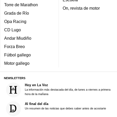
Torre de Marathon
On, revista de motor
Grada de Río
Opa Racing
CD Lugo
Andar Miudiño
Forza Breo
Fútbol gallego
Motor gallego
NEWSLETTERS
Hoy en La Voz
La información más destacada del día, de lunes a viernes a primera
hora de la mañana
Al final del día
Un resumen de las noticias que debes saber antes de acostarte