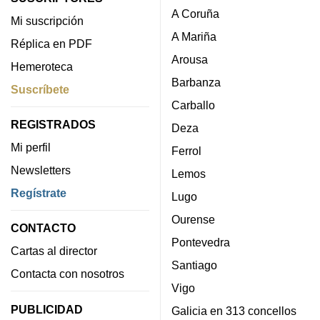
A Coruña
Mi suscripción
A Mariña
Réplica en PDF
Arousa
Hemeroteca
Barbanza
Suscríbete
Carballo
REGISTRADOS
Deza
Mi perfil
Ferrol
Newsletters
Lemos
Regístrate
Lugo
Ourense
CONTACTO
Pontevedra
Cartas al director
Santiago
Contacta con nosotros
Vigo
PUBLICIDAD
Galicia en 313 concellos