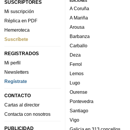
EDICIONES
SUSCRIPTORES
A Coruña
Mi suscripción
A Mariña
Réplica en PDF
Arousa
Hemeroteca
Barbanza
Suscríbete
Carballo
REGISTRADOS
Deza
Mi perfil
Ferrol
Newsletters
Lemos
Regístrate
Lugo
Ourense
CONTACTO
Pontevedra
Cartas al director
Santiago
Contacta con nosotros
Vigo
PUBLICIDAD
Galicia en 313 concellos