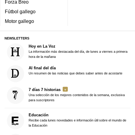
Forza Breo
Fútbol gallego
Motor gallego
NEWSLETTERS
Hoy en La Voz
La información más destacada del día, de lunes a viernes a primera
hora de la mañana
Al final del día
Un resumen de las noticias que debes saber antes de acostarte
7 días 7 historias
Una selección de los mejores contenidos de la semana, exclusiva
para suscriptores
Educación
Recibe cada lunes novedades e información útil sobre el mundo de
la Educación