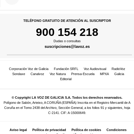
TELÉFONO GRATUITO DE ATENCIÓN AL SUSCRIPTOR
900 154 218
Dudas o consultas
suscripciones@lavoz.es
Corporación Voz de Galicia
Fundación SRFL
Voz Audiovisual
RadioVoz
Sondaxe
Canalvoz
Voz Natura
Prensa-Escuela
MPXA
Galicia
Editorial
© Copyright LA VOZ DE GALICIA S.A. Todos los derechos reservados.
Polígono de Sabón, Arteixo, A CORUÑA (ESPAÑA) Inscrita en el Registro Mercantil de A
Coruña en el Tomo 2438 del Archivo, Sección General, a los folios 91 y siguientes, hoja
C-2141. CIF: A-15000649.
Aviso legal
Política de privacidad
Política de cookies
Condiciones