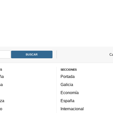
Ca
ES
SECCIONES
ña
Portada
ña
Galicia
Economía
za
España
lo
Internacional