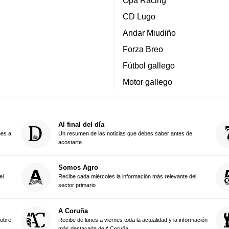
Opa Racing
CD Lugo
Andar Miudiño
Forza Breo
Fútbol gallego
Motor gallego
Al final del día
nes a
Un resumen de las noticias que debes saber antes de
acostarte
Somos Agro
el
Recibe cada miércoles la información más relevante del
sector primario
A Coruña
sobre
Recibe de lunes a viernes toda la actualidad y la información
más destacada de A Coruña