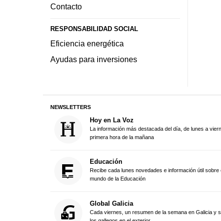
Contacto
RESPONSABILIDAD SOCIAL
Eficiencia energética
Ayudas para inversiones
NEWSLETTERS
Hoy en La Voz
La información más destacada del día, de lunes a vier
primera hora de la mañana
Educación
Recibe cada lunes novedades e información útil sobre 
mundo de la Educación
Global Galicia
Cada viernes, un resumen de la semana en Galicia y 
los gallegos en el exterior