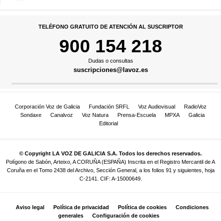
TELÉFONO GRATUITO DE ATENCIÓN AL SUSCRIPTOR
900 154 218
Dudas o consultas
suscripciones@lavoz.es
Corporación Voz de Galicia
Fundación SRFL
Voz Audiovisual
RadioVoz
Sondaxe
Canalvoz
Voz Natura
Prensa-Escuela
MPXA
Galicia
Editorial
© Copyright LA VOZ DE GALICIA S.A. Todos los derechos reservados.
Polígono de Sabón, Arteixo, A CORUÑA (ESPAÑA) Inscrita en el Registro Mercantil de A
Coruña en el Tomo 2438 del Archivo, Sección General, a los folios 91 y siguientes, hoja
C-2141. CIF: A-15000649.
Aviso legal
Política de privacidad
Política de cookies
Condiciones
generales
Configuración de cookies