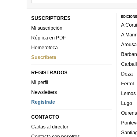
EDICION
SUSCRIPTORES
A Coru
Mi suscripción
A Mari
Réplica en PDF
Arousa
Hemeroteca
Barban
Suscríbete
Carbal
REGISTRADOS
Deza
Mi perfil
Ferrol
Newsletters
Lemos
Regístrate
Lugo
Ourens
CONTACTO
Pontev
Cartas al director
Santia
Contacta con nosotros