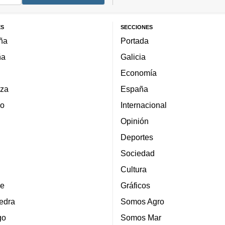
ES
SECCIONES
ña
Portada
ña
Galicia
Economía
za
España
lo
Internacional
Opinión
Deportes
Sociedad
Cultura
e
Gráficos
edra
Somos Agro
go
Somos Mar