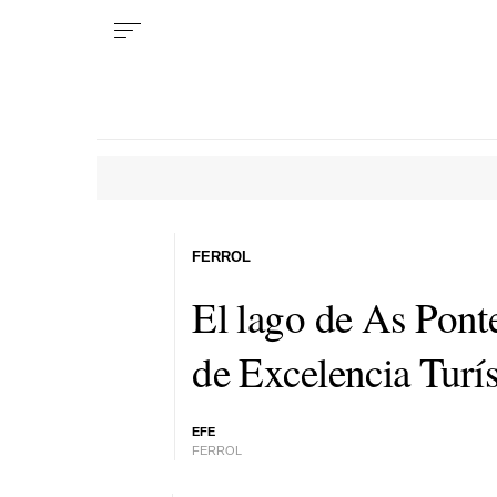
FERROL
El lago de As Pont
de Excelencia Turí
EFE
FERROL