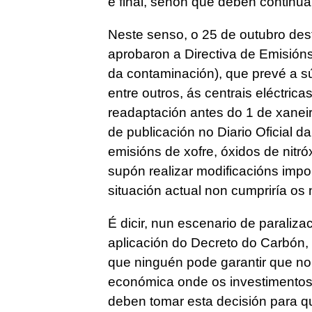
e final, senón que deben continua
Neste senso, o 25 de outubro des
aprobaron a Directiva de Emisións 
da contaminación), que prevé a s
entre outros, ás centrais eléctric
readaptación antes do 1 de xaneir
de publicación no Diario Oficial d
emisións de xofre, óxidos de nitró
supón realizar modificacións impo
situación actual non cumpriría os 
É dicir, nun escenario de paraliza
aplicación do Decreto do Carbón, i
que ninguén pode garantir que no
económica onde os investimentos 
deben tomar esta decisión para q