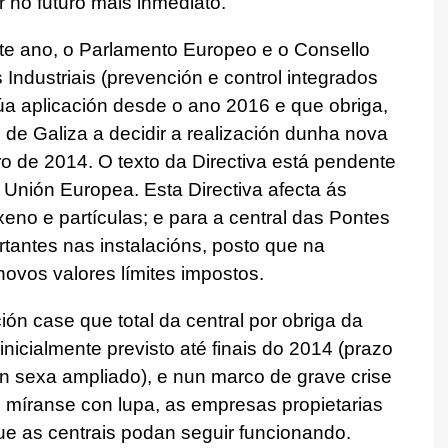
r no futuro máis inmediato.
te ano, o Parlamento Europeo e o Consello
Industriais (prevención e control integrados
úa aplicación desde o ano 2016 e que obriga,
as de Galiza a decidir a realización dunha nova
o de 2014. O texto da Directiva está pendente
a Unión Europea. Esta Directiva afecta ás
xeno e partículas; e para a central das Pontes
rtantes nas instalacións, posto que na
novos valores límites impostos.
ción case que total da central por obriga da
nicialmente previsto até finais do 2014 (prazo
n sexa ampliado), e nun marco de grave crise
míranse con lupa, as empresas propietarias
ue as centrais podan seguir funcionando.