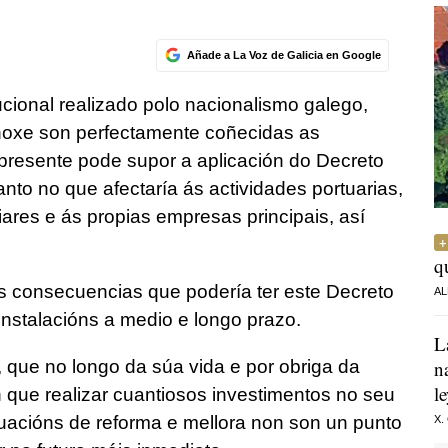
Añade a La Voz de Galicia en Google
tucional realizado polo nacionalismo galego,
, hoxe son perfectamente coñecidas as
resente pode supor a aplicación do Decreto
to no que afectaría ás actividades portuarias,
iares e ás propias empresas principais, así
q
 consecuencias que podería ter este Decreto
AL
nstalacións a medio e longo prazo.
L
 que no longo da súa vida e por obriga da
n
l
 que realizar cuantiosos investimentos no seu
tuacións de reforma e mellora non son un punto
X.