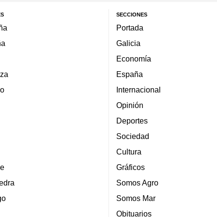
ES
SECCIONES
ña
Portada
ña
Galicia
Economía
za
España
lo
Internacional
Opinión
Deportes
Sociedad
Cultura
e
Gráficos
edra
Somos Agro
go
Somos Mar
Obituarios