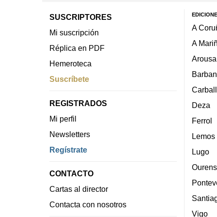
EDICION
SUSCRIPTORES
A Coru
Mi suscripción
A Mari
Réplica en PDF
Arousa
Hemeroteca
Barban
Suscríbete
Carbal
REGISTRADOS
Deza
Mi perfil
Ferrol
Newsletters
Lemos
Regístrate
Lugo
Ourens
CONTACTO
Pontev
Cartas al director
Santia
Contacta con nosotros
Vigo