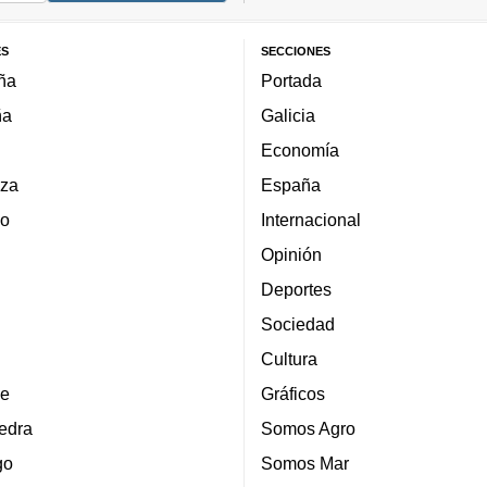
ES
SECCIONES
ña
Portada
ña
Galicia
Economía
za
España
lo
Internacional
Opinión
Deportes
Sociedad
Cultura
e
Gráficos
edra
Somos Agro
go
Somos Mar