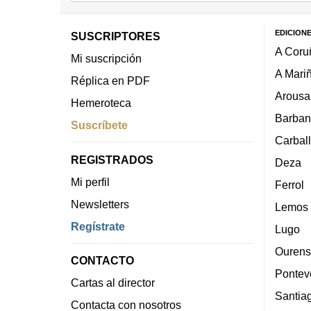
EDICION
SUSCRIPTORES
A Coru
Mi suscripción
A Mari
Réplica en PDF
Arousa
Hemeroteca
Barban
Suscríbete
Carbal
REGISTRADOS
Deza
Mi perfil
Ferrol
Newsletters
Lemos
Regístrate
Lugo
Ourens
CONTACTO
Pontev
Cartas al director
Santia
Contacta con nosotros