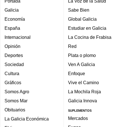
Portada
La Voz de la Salud
Galicia
Sabe Bien
Economía
Global Galicia
España
Estudiar en Galicia
Internacional
La Cocina de Frabisa
Opinión
Red
Deportes
Plata o plomo
Sociedad
Ven A Galicia
Cultura
Enfoque
Gráficos
Vive el Camino
Somos Agro
La Mochila Roja
Somos Mar
Galicia Innova
Obituarios
SUPLEMENTOS
Mercados
La Galicia Económica