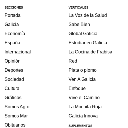
SECCIONES
VERTICALES
Portada
La Voz de la Salud
Galicia
Sabe Bien
Economía
Global Galicia
España
Estudiar en Galicia
Internacional
La Cocina de Frabisa
Opinión
Red
Deportes
Plata o plomo
Sociedad
Ven A Galicia
Cultura
Enfoque
Gráficos
Vive el Camino
Somos Agro
La Mochila Roja
Somos Mar
Galicia Innova
Obituarios
SUPLEMENTOS