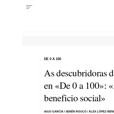
DE 0 A 100
As descubridoras do
en «De 0 a 100»: «
beneficio social»
IAGO GARCÍA
/
SENÉN ROUCO
/
ÁLEX LÓPEZ-BEN