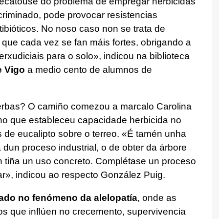
decatouse do problema de empregar herbicidas
criminado, pode provocar resistencias
ibióticos. No noso caso non se trata de
que cada vez se fan máis fortes, obrigando a
xudiciais para o solo», indicou na biblioteca
e Vigo
a medio cento de alumnos de
erbas? O camiño comezou a marcalo Carolina
 no que estableceu capacidade herbicida no
 de eucalipto sobre o terreo. «É tamén unha
dun proceso industrial, o de obter da árbore
on tiña un uso concreto. Complétase un proceso
ar», indicou ao respecto González Puig.
eado no fenómeno da alelopatía
, onde as
os que inflúen no crecemento, supervivencia