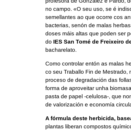
profesora de González e Pardo, 
no campo. «O seu uso, se é indis
semellantes ao que ocorre cos ant
bacterias, senón de malas herbas 
doses máis altas que poden ser per
do
IES San Tomé de Freixeiro d
bacharelato.
Como controlar entón as malas h
co seu Traballo Fin de Mestrado,
proceso de degradación das follas
forma de aproveitar unha biomasa 
pasta de papel -celulosa-, que n
de valorización e economía circul
A fórmula deste herbicida, bas
plantas liberan compostos químic