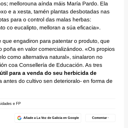
os; mellorouna aínda máis María Pardo. Ela
oxo e a xesta, tamén plantas desbotadas nas
tas para o control das malas herbas:
co eucalipto, melloran a súa eficacia».
e que engadiron para patentar o produto, que
 poña en valor comercializándoo. «Os propios
lo como alternativa natural», sinalaron no
ón coa Consellería de Educación. As tres
til para a venda do seu herbicida de
a antes do cultivo sen deterioralo- en forma de
sidades e FP
Añade a La Voz de Galicia en Google
Comentar ·