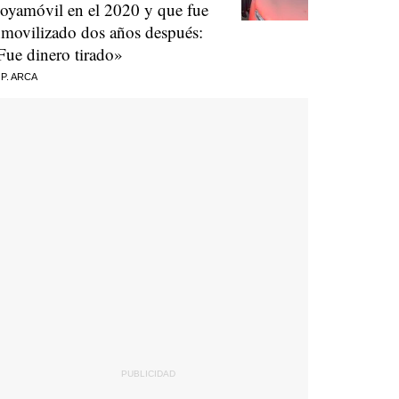
oyamóvil en el 2020 y que fue
nmovilizado dos años después:
Fue dinero tirado»
 P. ARCA