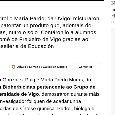
N
i
«
rol e María Pardo, da UVigo; misturaron
O.
 patentar un produto que, ademais de
as, nutre o solo. Contáronllo a alumnos
omé de Freixeiro de Vigo gracias ao
sellería de Educación
Añade a La Voz de Galicia en Google
Comentar ·
na González Puig e María Pardo Muras, do
n Bioherbicidas pertencente ao Grupo de
ersidade de Vigo
, demostraron durante máis
investigador foi quen de acadar unha
icidas de síntese química. Pedrol, bióloga e