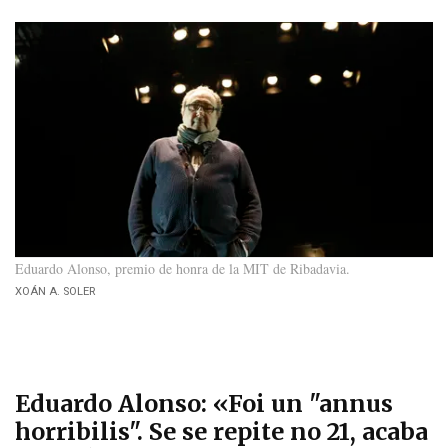
Eduardo Alonso, premio de honra de la MIT de Ribadavia
XOÁN A. SOLER
Eduardo Alonso: «Foi un "annus
horribilis". Se se repite no 21, acaba