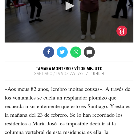
0
seconds
of
4
minutes,
TAMARA MONTERO
VÍTOR MEJUTO
47
SANTIAGO / LA VOZ
27/07/2021 10:40 H
seconds
«
Aos meus 82 anos, lembro moitas cousas
». A través de
los ventanales se cuela un resplandor plomizo que
recuerda insistentemente que esto es Santiago. Y esta es
la mañana del 23 de febrero. Se lo han recordado los
residentes a María José -es imposible decidir si la
columna vertebral de esta residencia es ella, la