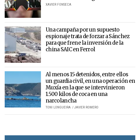
XAVIER FONSECA
Una campaña por un supuesto
espionaje trata de forzar a Sánchez
para que frene la inversión de la
china SAIC en Ferrol
Al menos 15 detenidos, entre ellos
un guardia civil, en una operación en
Muxía en la que se intervinieron
1.500 kilos de coca en una
narcolancha
TONI LONGUEIRA
JAVIER ROMERO