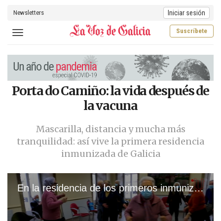
Newsletters
Iniciar sesión
Suscríbete
Toggle navigation
Porta do Camiño: la vida después de
la vacuna
Mascarilla, distancia y mucha más
tranquilidad: así vive la primera residencia
inmunizada de Galicia
En la residencia de los primeros inmunizados gallegos: «Os que non a queren poñer son uns parvos»