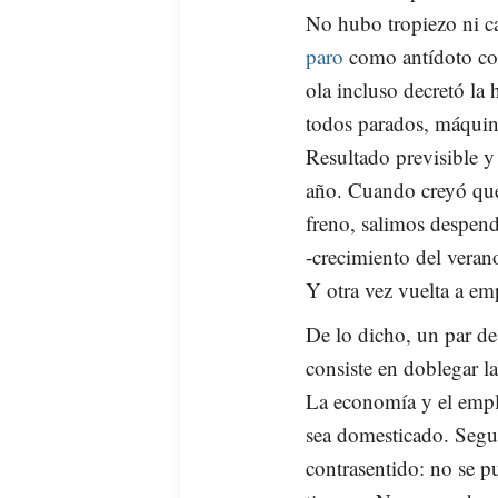
No hubo tropiezo ni ca
paro
como antídoto con
ola incluso decretó la
todos parados, máquina
Resultado previsible y
año. Cuando creyó que e
freno, salimos despen
-crecimiento del veran
Y otra vez vuelta a em
De lo dicho, un par de
consiste en doblegar l
La economía y el empl
sea domesticado. Segun
contrasentido: no se pu