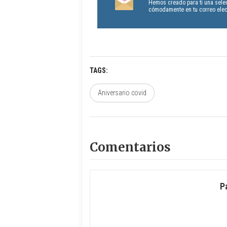
Hemos creado para ti una sele
cómodamente en tu correo elect
TAGS
Aniversario covid
Comentarios
P