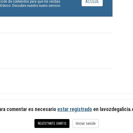
ACCEDE
cción de contenidos para que los recibas
rónico. Descubre nuestro nuevo servicio.
ara comentar es necesario
estar registrado
en
lavozdegalicia.
REGÍSTRATE GRATIS
Iniciar sesión