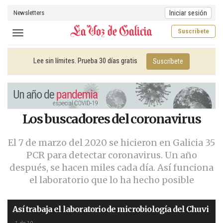
Newsletters
Iniciar sesión
Suscríbete
Toggle navigation
Lee sin límites. Prueba 30 días gratis
Suscríbete
Los buscadores del coronavirus
El 7 de marzo del 2020 se hicieron en Galicia 35
PCR para detectar coronavirus. Un año
después, se hacen miles cada día. Así funciona
el laboratorio que lo ha hecho posible
Así trabaja el laboratorio de microbiología del Chuvi