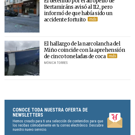
El detenido por el atropello de
Bertamiráns avisó al 112, pero
informó de que había sido un
accidente fortuito
El hallazgo de la narcolancha del
Miño coincide con la aprehensión
de cinco toneladas de coca
MÓNICA TORRES
CONOCE TODA NUESTRA OFERTA DE
NEWSLETTERS
Hemos creado para ti una selección de contenidos para que
los recibas cómodamente en tu correo electrónico. Descubre
nuestro nuevo servicio.