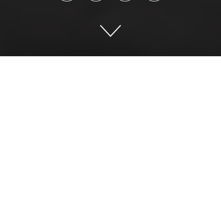
Expertos de todos los ámbitos
coinciden en que el covid dejará
un poso en la humanidad que va
mucho más allá de la cuestión
sanitaria
PABLO GÓMEZ CUNDÍNS