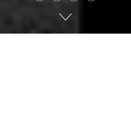
Ningún otro sector se vio tan
afectado económicamente ni tan
señalado por las autoridades
como el del turismo y la
hostelería, que basa su modelo de
negocio en la movilidad y las
relaciones sociales.
PABLO GÓMEZ CUNDÍNS