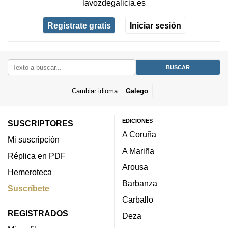
lavozdegalicia.es
Regístrate gratis
Iniciar sesión
Cambiar idioma:
Galego
EDICIONES
SUSCRIPTORES
A Coruña
Mi suscripción
A Mariña
Réplica en PDF
Arousa
Hemeroteca
Barbanza
Suscríbete
Carballo
REGISTRADOS
Deza