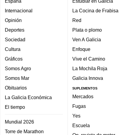
España
Estudiar en Galicia
Internacional
La Cocina de Frabisa
Opinión
Red
Deportes
Plata o plomo
Sociedad
Ven A Galicia
Cultura
Enfoque
Gráficos
Vive el Camino
Somos Agro
La Mochila Roja
Somos Mar
Galicia Innova
Obituarios
SUPLEMENTOS
Mercados
La Galicia Económica
Fugas
El tiempo
Yes
Mundial 2026
Escuela
Torre de Marathon