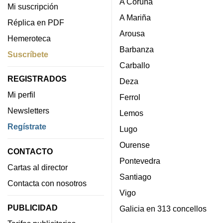
A Coruña
Mi suscripción
A Mariña
Réplica en PDF
Arousa
Hemeroteca
Barbanza
Suscríbete
Carballo
REGISTRADOS
Deza
Mi perfil
Ferrol
Newsletters
Lemos
Regístrate
Lugo
Ourense
CONTACTO
Pontevedra
Cartas al director
Santiago
Contacta con nosotros
Vigo
PUBLICIDAD
Galicia en 313 concellos