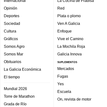
Internacional
La Cocina de Frabisa
Opinión
Red
Deportes
Plata o plomo
Sociedad
Ven A Galicia
Cultura
Enfoque
Gráficos
Vive el Camino
Somos Agro
La Mochila Roja
Somos Mar
Galicia Innova
Obituarios
SUPLEMENTOS
Mercados
La Galicia Económica
Fugas
El tiempo
Yes
Mundial 2026
Escuela
Torre de Marathon
On, revista de motor
Grada de Río