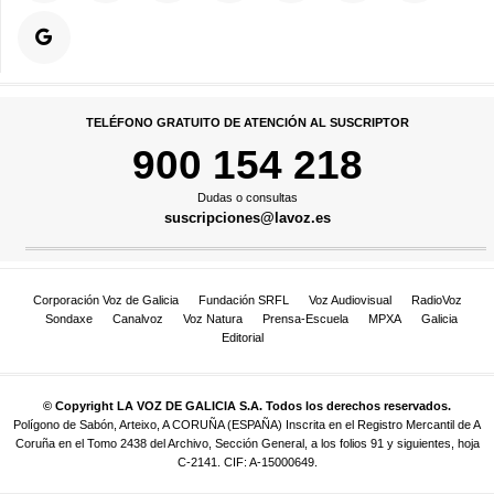
TELÉFONO GRATUITO DE ATENCIÓN AL SUSCRIPTOR
900 154 218
Dudas o consultas
suscripciones@lavoz.es
Corporación Voz de Galicia
Fundación SRFL
Voz Audiovisual
RadioVoz
Sondaxe
Canalvoz
Voz Natura
Prensa-Escuela
MPXA
Galicia
Editorial
© Copyright LA VOZ DE GALICIA S.A. Todos los derechos reservados.
Polígono de Sabón, Arteixo, A CORUÑA (ESPAÑA) Inscrita en el Registro Mercantil de A
Coruña en el Tomo 2438 del Archivo, Sección General, a los folios 91 y siguientes, hoja
C-2141. CIF: A-15000649.