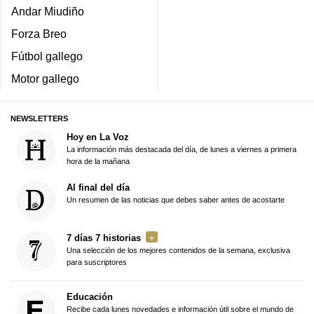
Andar Miudiño
Forza Breo
Fútbol gallego
Motor gallego
NEWSLETTERS
Hoy en La Voz
La información más destacada del día, de lunes a viernes a primera
hora de la mañana
Al final del día
Un resumen de las noticias que debes saber antes de acostarte
7 días 7 historias
Una selección de los mejores contenidos de la semana, exclusiva
para suscriptores
Educación
Recibe cada lunes novedades e información útil sobre el mundo de