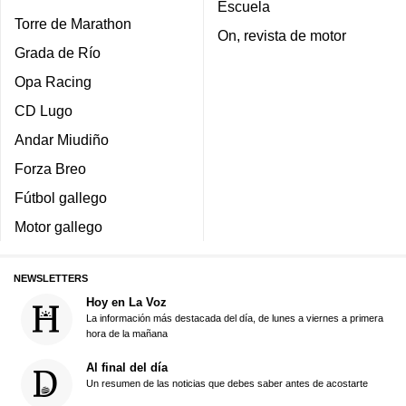
Escuela
Torre de Marathon
On, revista de motor
Grada de Río
Opa Racing
CD Lugo
Andar Miudiño
Forza Breo
Fútbol gallego
Motor gallego
NEWSLETTERS
Hoy en La Voz
La información más destacada del día, de lunes a viernes a primera
hora de la mañana
Al final del día
Un resumen de las noticias que debes saber antes de acostarte