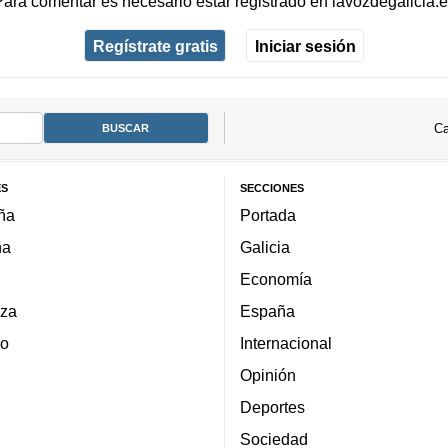
Para comentar es necesario
estar registrado
en
lavozdegalicia.
Regístrate gratis
Iniciar sesión
Ca
ES
SECCIONES
ña
Portada
ña
Galicia
Economía
za
España
lo
Internacional
Opinión
Deportes
Sociedad