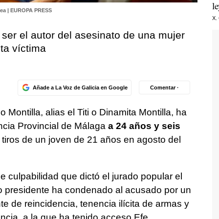
l
Zea | EUROPA PRESS
X.
 ser el autor del asesinato de una mujer
ta víctima
Añade a La Voz de Galicia en Google
Comentar ·
 Montilla, alias el Titi o Dinamita Montilla, ha
cia Provincial de Málaga
a 24 años y seis
 tiros de un joven de 21 años en agosto del
 culpabilidad que dictó el jurado popular el
o presidente ha condenado al acusado por un
te de reincidencia, tenencia ilícita de armas y
ncia, a la que ha tenido acceso Efe.