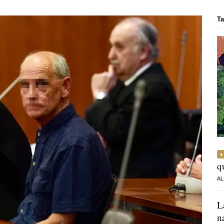
Ta
q
AL
L
n