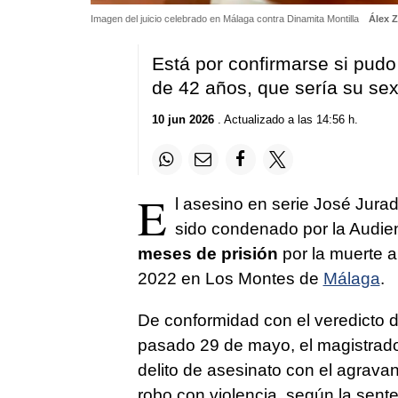
Imagen del juicio celebrado en Málaga contra Dinamita Montilla
Álex 
Está por confirmarse si pudo
de 42 años, que sería su sex
10 jun 2026
. Actualizado a las 14:56 h.
E
l asesino en serie José Jurado
sido condenado por la Audien
meses de prisión
por la muerte a
2022 en Los Montes de
Málaga
.
De conformidad con el veredicto de
pasado 29 de mayo, el magistrad
delito de asesinato con el agravan
robo con violencia, según la sente