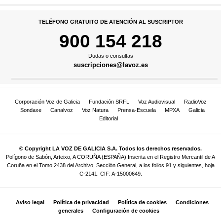
TELÉFONO GRATUITO DE ATENCIÓN AL SUSCRIPTOR
900 154 218
Dudas o consultas
suscripciones@lavoz.es
Corporación Voz de Galicia
Fundación SRFL
Voz Audiovisual
RadioVoz
Sondaxe
Canalvoz
Voz Natura
Prensa-Escuela
MPXA
Galicia
Editorial
© Copyright LA VOZ DE GALICIA S.A. Todos los derechos reservados.
Polígono de Sabón, Arteixo, A CORUÑA (ESPAÑA) Inscrita en el Registro Mercantil de A
Coruña en el Tomo 2438 del Archivo, Sección General, a los folios 91 y siguientes, hoja
C-2141. CIF: A-15000649.
Aviso legal
Política de privacidad
Política de cookies
Condiciones
generales
Configuración de cookies