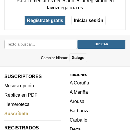
Para comentar es necesario
estar registrado
en
lavozdegalicia.es
Regístrate gratis
Iniciar sesión
Cambiar idioma:
Galego
EDICIONES
SUSCRIPTORES
A Coruña
Mi suscripción
A Mariña
Réplica en PDF
Arousa
Hemeroteca
Barbanza
Suscríbete
Carballo
REGISTRADOS
Deza