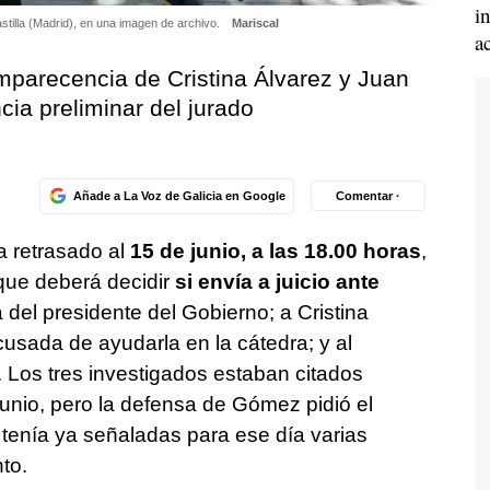
i
stilla (Madrid), en una imagen de archivo.
Mariscal
a
mparecencia de Cristina Álvarez y Juan
cia preliminar del jurado
Añade a La Voz de Galicia en Google
Comentar ·
a retrasado al
15 de junio, a las 18.00 horas
,
 que deberá decidir
si envía a juicio ante
 del presidente del Gobierno; a Cristina
usada de ayudarla en la cátedra; y al
 Los tres investigados estaban citados
junio, pero la defensa de Gómez pidió el
enía ya señaladas para ese día varias
to.