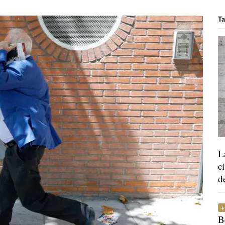
Ta
L
c
d
B