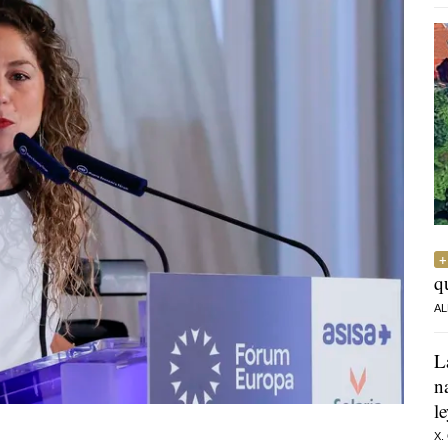
q
AL
L
n
l
X.