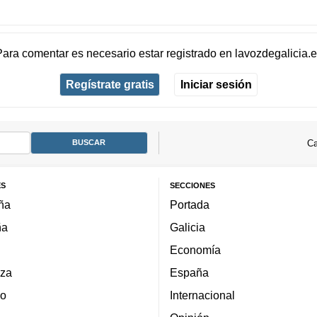
Para comentar es necesario
estar registrado
en
lavozdegalicia.
Regístrate gratis
Iniciar sesión
Ca
ES
SECCIONES
ña
Portada
ña
Galicia
Economía
za
España
lo
Internacional