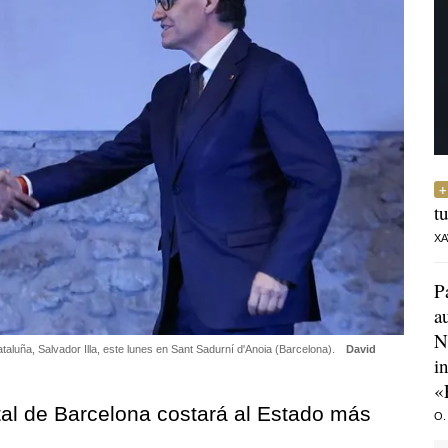
t
XA
P
a
N
ataluña, Salvador Illa, este lunes en Sant Sadurní d'Anoia (Barcelona).
David
i
«
ital de Barcelona costará al Estado más
O.